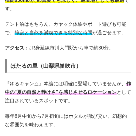
標高850mのため真夏でも涼しく、避暑地としても最適
で
す。
テント泊はもちろん、カヤック体験やボート遊びも可能
で、
静寂と自然を満喫できる特別な時間
が過ごせます。
アクセス：
JR身延線市川大門駅から車で約30分。
ほたるの里（山梨県笛吹市）
『ゆるキャン△』本編には明確に登場していませんが、
作
中の“夏の自然と静けさ”を感じさせるロケーション
として
注目されているスポットです。
毎年6月中旬から7月初旬にはホタルが飛び交い、幻想的
な雰囲気を味わえます。