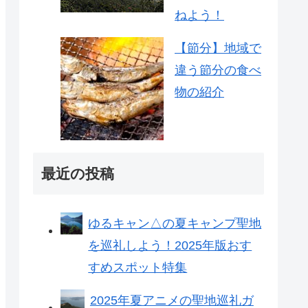
ねよう！
【節分】地域で
違う節分の食べ
物の紹介
最近の投稿
ゆるキャン△の夏キャンプ聖地
を巡礼しよう！2025年版おす
すめスポット特集
2025年夏アニメの聖地巡礼ガ