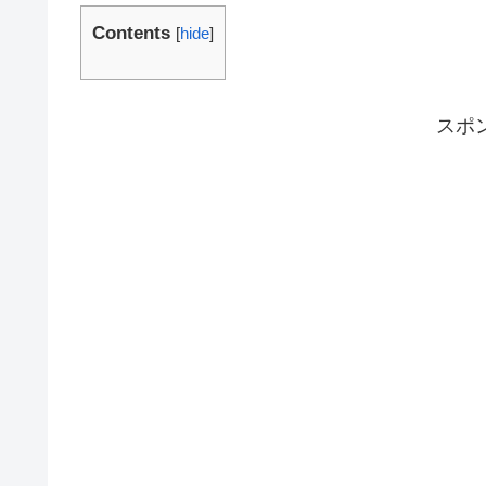
Contents
[
hide
]
スポ