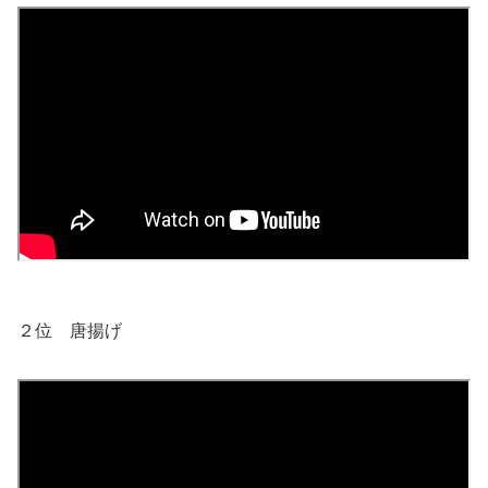
２位 唐揚げ