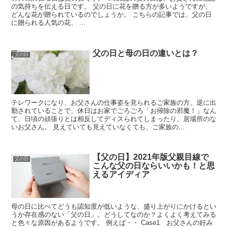
の気持ちを伝える日です。 父の日に花を贈る方が多いようですが、
どんな花が贈られているのでしょうか。 こちらの記事では、父の日
に贈られる人気の花、 ...
父の日と母の日の違いとは？
父の日
テレワークになり、お父さんの仕事姿を見られるご家族の方、逆に出
勤されていることで、休日はお家でごろごろ「お掃除の邪魔！」なん
て、日頃の頑張りとは相反してディスられてしまったり、居場所のな
いお父さん。 見えていても見えていなくても、ご家族の...
【父の日】2021年版父親目線で
父の日
こんな父の日ならいいかも！と思
えるアイディア
母の日に比べてどうも認知度が低いような、盛り上がりにかけるとい
うか存在感のない「父の日」。どうしてなのか？よくよく考えてみる
と色々な原因があるようです。 例えば・・ Case1 お父さんの好み