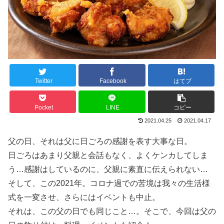
Twitter
Facebook
はてブ
Pocket
LINE
コピー
2021.04.25
2021.04.17
父の日、それは父に日ごろの感謝を表す大事な日。
日ごろはあまり父親と会話もなく、よくケンカしてしま
う…感謝はしているのに、父親に素直に伝えられない…
そして、この2021年。コロナ過での苦境は我々の生活様
式を一変させ、さらにはイベントも中止。
それは、この父の日でも同じこと…。そこで、今回は父の