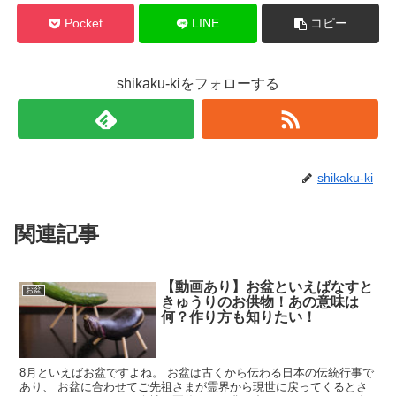
Pocket
LINE
コピー
shikaku-kiをフォローする
shikaku-ki
関連記事
【動画あり】お盆といえばなすと
お盆
きゅうりのお供物！あの意味は
何？作り方も知りたい！
8月といえばお盆ですよね。 お盆は古くから伝わる日本の伝統行事で
あり、 お盆に合わせてご先祖さまが霊界から現世に戻ってくるとさ